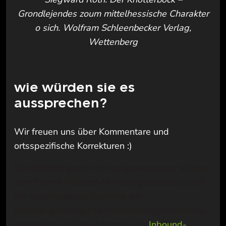
Grondlejendes zoum mittelhessische Charakter
o sich. Wolfram Schleenbecker Verlag,
Wettenberg
wie würden sie es
aussprechen?
Wir freuen uns über Kommentare und
ortsspezifische Korrekturen :)
Sie möchten gerne Ihr neu gewonnenes Wissen
zum Thema Inbound-Marketing ausbauen und
die
verschiedenen
Bereiche der
Marketingstrategie kennenlernen
?
Gemeinsam
erarbeiten wir Ihre Potenziale im
Inbound-