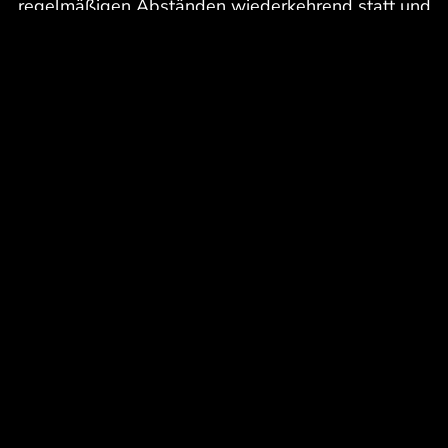
regelmäßigen Abständen wiederkehrend statt und
kann jederzeit individuell für Ihr Unternehmen
gebucht werden.
marketing